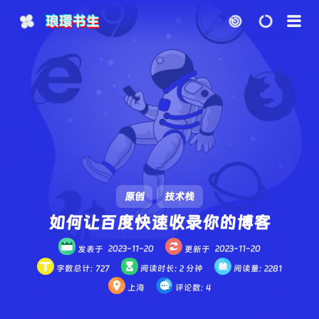
琅環书生
主页
博客
监测
知识库
图床
图标
原创
技术栈
云盘
仓库
如何让百度快速收录你的博客
发表于
2023-11-20
更新于
2023-11-20
网站统计
ChatGPT
字数总计:
727
阅读时长:
2 分钟
阅读量:
2281
上海
评论数:
4