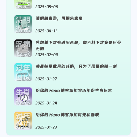
桐庐
2025-05-06
清明
清明踏青游，再探朱家角
游记
2025-04-11
沉痛
总想着下次有时间再聚，却不料下次竟是后会
无期
悼念
2025-02-04
过年
凌晨披星戴月的赶路，只为了团聚的那一刻
回家
2025-01-27
生肖
给你的 Hexo 博客添加农历年份生肖标志
标志
2025-01-24
过年
给你的 Hexo 博客添加灯笼和春联
氛围
2025-01-23