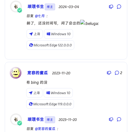
琅環书生
回复
@LiuShen
:
 2024-03-04
博主
我之前的博客都被收录了，现在去搜索，直接没了，所以
回复
@七月
:
不想搞了，写博客的目的是爱好，提升自己的技术和学
躺了，还没时间写，闲了会出的
习，不在乎 seo 了
上海
Windows 10
伦敦
Windows 10
Microsoft Edge 122.0.0.0
Microsoft Edge 128.0.0.0
宽容的蜜瓜
2
 2023-11-20
有 bing 的没
上海
Windows 10
Microsoft Edge 119.0.0.0
琅環书生
 2023-11-20
博主
回复
@宽容的蜜瓜
: