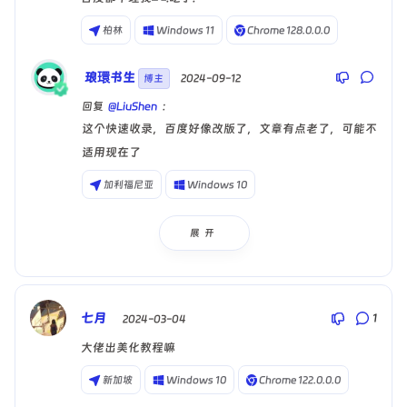
柏林
Windows 11
Chrome 128.0.0.0
琅環书生
 2024-09-12
博主
回复
@LiuShen
:
这个快速收录，百度好像改版了，文章有点老了，可能不
适用现在了
加利福尼亚
Windows 10
Microsoft Edge 128.0.0.0
展开
LiuShen
2024-09-12
回复
@琅環书生
:
是的，现在的百度已经变味道了
排斥个人站长
七月
1
 2024-03-04
大佬出美化教程嘛
Budapest
Windows 11
Chrome 128.0.0.0
新加坡
Windows 10
Chrome 122.0.0.0
琅環书生
 2024-09-12
博主