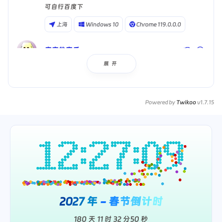
可自行百度下
上海
Windows 10
Chrome 119.0.0.0
宽容的蜜瓜
 2023-11-20
展开
回复
@琅環书生
:
谢谢
上海
Windows 10
Powered by
Twikoo
v1.7.15
Microsoft Edge 119.0.0.0
2
0
2
7
年
-
春
节
倒
计
时
180 天
11 时
32 分
49 秒